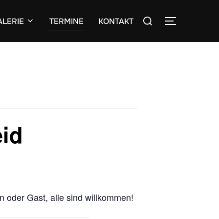
Suchen
ALERIE
TERMINE
KONTAKT
SEITENLE
nach:
eid
in oder Gast, alle sind willkommen!