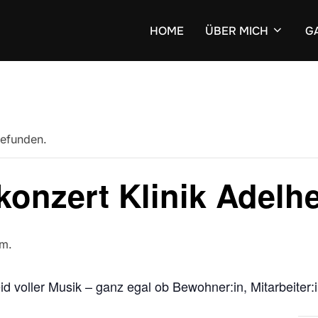
HOME
ÜBER MICH
G
gefunden.
onzert Klinik Adelh
.m.
id voller Musik – ganz egal ob Bewohner:in, Mitarbeiter: